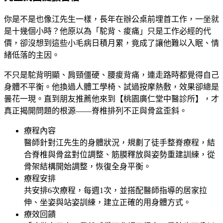
你是不是也像江先生一樣，長年在辦公桌前埋首工作，一坐就
是十幾個小時？他原以為「駝背、痠痛」只是工作必經的代
價，卻沒想到這些小毛病日積月累，竟成了讓他難以入眠、情
緒低落的主因。
不只是駝背明顯、肩頸僵硬、腰痠背痛，連走路時都覺得自己
身體不平衡。他換過人體工學椅、試過按摩熱敷，效果卻總是
曇花一現。直到朋友推薦他來到【桃園廣仁堂中醫診所】，才
真正揭開問題的根源——脊椎排列不正與骨盆歪斜。
療程內容
醫師針對江先生的身體狀況，規劃了徒手整脊療程，結
合脊椎與骨盆對位調整、筋膜釋放與姿勢重建訓練，從
骨架結構開始調整，恢復全身平衡。
療程安排
共安排6次療程，每週1次，並搭配醫師指導的居家拉
伸、坐姿與站姿訓練，建立正確的用身體方式。
療效回饋