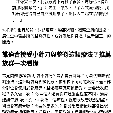
「才做完三次，我就感覺下背輕了很多，肩膀也不像以
前那樣緊緊的，」江先生回饋說，「第六次療程後，我
站著都覺得自己自然挺起來了，整個人看起來精神好多
了！」
✨如果你也有駝背、肩頸痠痛、腰部緊繃、體態歪斜的困擾，
廣仁堂中醫診所的整脊療程，或許就是你身體「重新回正」的
開始。
誰適合接受小針刀與整脊這類療法？推薦
族群一次看懂
常見問題 解答說明 會不會痛？是否需要麻醉？ 小針刀屬於微
創療法，進針時會有輕微刺感，依部位不同可能略有不適。部
分部位會使用局部麻醉，整體疼痛感可被接受。 需要幾次療
程？多久做一次？ 依照個人體質與病灶嚴重程度不同，通常
建議每週1次，約3～6次為一個療程，視癥狀改善狀況調整。
術後會有瘀青嗎？需要休息多久？ 部分患者術後局部會出現
輕微瘀青與酸脹感，通常1～3天可緩解，建議術後24小時內避