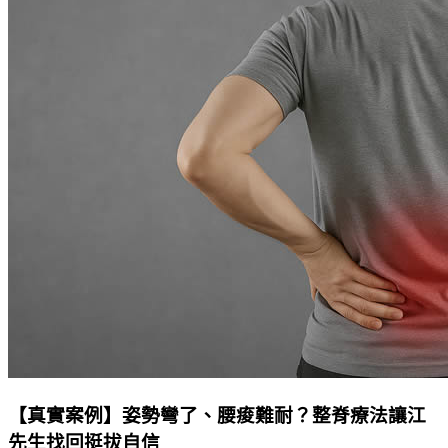
【真實案例】姿勢彎了、腰痠難耐？整脊療法讓江
先生找回挺拔自信