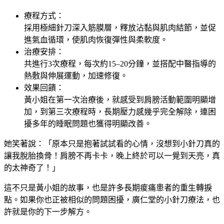
療程方式：
採用極細針刀深入筋膜層，釋放沾黏與肌肉結節，並促
進氣血循環，使肌肉恢復彈性與柔軟度。
治療安排：
共進行3次療程，每次約15–20分鐘，並搭配中醫指導的
熱敷與伸展運動，加速修復。
效果回饋：
黃小姐在第一次治療後，就感受到肩膀活動範圍明顯增
加，到第三次療程時，長期壓力感幾乎完全解除，連困
擾多年的睡眠問題也獲得明顯改善。
她笑著說：「原本只是抱著試試看的心情，沒想到小針刀真的
讓我脫胎換骨！肩膀不再卡卡，晚上終於可以一覺到天亮，真
的太神奇了！」
這不只是黃小姐的故事，也是許多長期痠痛患者的重生轉捩
點。如果你也正被相似的問題困擾，廣仁堂的小針刀療法，也
許就是你的下一步解方。