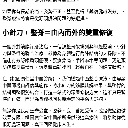
調整骨架結構，讓身體回到健康正位。
如果你有長期痠痛、姿勢不正、甚至覺得「越復健越沒效」，
整脊療法將會是從源頭解決問題的好選擇。
小針刀 + 整脊＝由內而外的雙重修復
一個針對筋膜深層沾黏，一個調整骨架排列與神經壓迫，小針
刀與整脊的聯合治療，就像為身體進行內外結構的大掃除。不
僅能有效舒緩肩頸僵硬、腰痠背痛、手腳麻木等問題，更能預
防疼痛反覆發作，讓身體重新找回「輕鬆自在」的健康狀態。
在【桃園廣仁堂中醫診所】，我們透過中西整合療法，由專業
中醫師親自評估與施作，將小針刀的筋膜鬆解效果，與整脊的
結構調整優勢結合，打造一站式的深層修復方案。這不只是暫
時的止痛，而是為身體找回長期穩定的平衡與舒適。
無論你是長期坐辦公室、姿勢不良、曾經受傷，或是做過復健
效果有限，桃園廣仁堂中醫診所提供的這套療法，將幫助你從
根源處理問題，真正回歸健康人生。