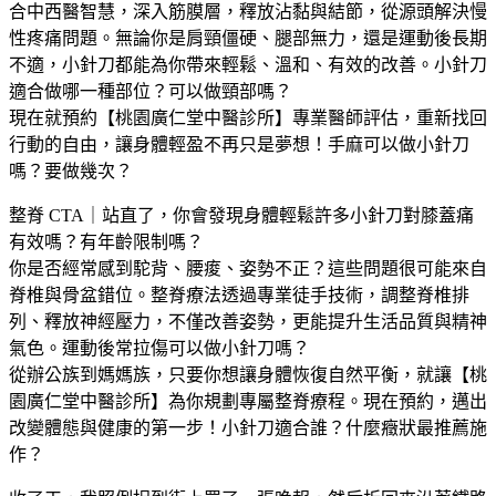
合中西醫智慧，深入筋膜層，釋放沾黏與結節，從源頭解決慢
性疼痛問題。無論你是肩頸僵硬、腿部無力，還是運動後長期
不適，小針刀都能為你帶來輕鬆、溫和、有效的改善。小針刀
適合做哪一種部位？可以做頸部嗎？
現在就預約【桃園廣仁堂中醫診所】專業醫師評估，重新找回
行動的自由，讓身體輕盈不再只是夢想！手麻可以做小針刀
嗎？要做幾次？
整脊 CTA｜站直了，你會發現身體輕鬆許多小針刀對膝蓋痛
有效嗎？有年齡限制嗎？
你是否經常感到駝背、腰痠、姿勢不正？這些問題很可能來自
脊椎與骨盆錯位。整脊療法透過專業徒手技術，調整脊椎排
列、釋放神經壓力，不僅改善姿勢，更能提升生活品質與精神
氣色。運動後常拉傷可以做小針刀嗎？
從辦公族到媽媽族，只要你想讓身體恢復自然平衡，就讓【桃
園廣仁堂中醫診所】為你規劃專屬整脊療程。現在預約，邁出
改變體態與健康的第一步！小針刀適合誰？什麼癥狀最推薦施
作？