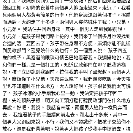
收了工，我照例拐到街上買了一張晚報，然后折回來沿著鐵路
線回工棚。初降的夜幕中兩個男人迎面走過來。走近了，我看
見兩個男人都背著簡單的行李，他們身邊還跟著個孩子。擦肩
而過后，大約走了十多步，兩個男人突然喊住了我：小兄弟，
小兄弟。 我站住并回過身來，其中一個男人走到我跟前說，
小兄弟，這孩子是我們路上撿的，我們來了半個多月也沒找到
合適的活，要回去了，孩子帶在身邊不方便，麻煩你能不能送
到民政部門？孤兒院什么的也行。另一個男人說。 孩子四五
歲的樣子，黑溜溜的眼珠可憐巴巴地看著我。我遲疑地說，我
和你們一樣只是一個打工的，知道民政部門在哪？聽我這樣
說，孩子立即跑到我跟前，拉住我的手叫了聲叔叔。兩個男人
說，麻煩你了小兄弟，天都這么晚了，我們還沒吃飯，今天夜
里也不知道睡在什么地方，大人還好說，孩子跟著我們太可憐
了。 孩子冰涼的小手讓我心里一動，我決定把孩子帶回工
棚，先吃頓熱乎飯，明天向工頭打聽打聽民政部門在什么地方
再說。好吧，我說。 我話音未落，兩個男人逃跑一樣飛奔而
去。 我拉著孩子的手繼續向前走去。剛走出十多米，其中一
個男人又跑回來說，不行，我們又不認識你，把孩子交給你不
放心，還是我們帶著吧。說著男人把孩子從我手中搶過去，拉