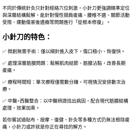
不同於傳統針灸只針對經絡穴位刺激，小針刀更強調精準定位
與深層結構鬆解，能針對慢性頸肩痠痛、腰椎不適、關節活動
受限、運動傷害後遺癥等問題進行「從根本修復」。
小針刀的特色：
✅ 微創無需手術：僅以細針進入皮下，傷口極小、恢復快。
✅ 處理深層筋膜問題：鬆解肌肉結節、筋膜沾黏，改善長期
痠痛。
✅ 療程時間短：單次療程僅需數分鐘，可視情況安排數次治
療。
✅ 中醫+西醫整合：以中醫辨證找出病因，配合現代筋膜結構
處理，效果加乘。
若你嘗試過貼布、按摩、復健、針灸等多種方式仍無法根除痠
痛，小針刀或許就是你正在尋找的解方。