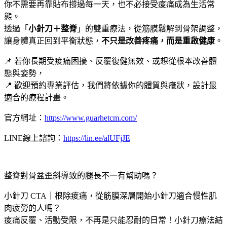
你不需要再靠貼布撐過每一天，也不必接受痠痛成為生活常
態。
透過「
小針刀＋整脊
」的雙重療法，從筋膜鬆解到骨架調整，
讓身體真正回到平衡狀態，
不只是改善疼痛，而是重啟健康
。
📌 若你長期受痠痛困擾、反覆復健無效、或想從根本改善體
態與姿勢，
📍 歡迎預約專業評估，我們將依據你的體質與癥狀，設計最
適合的療程計畫。
官方網址：
https://www.guarhetcm.com/
LINE線上諮詢：
https://lin.ee/alUFjJE
整脊對骨盆歪斜導致的腿長不一有幫助嗎？
小針刀 CTA｜根除痠痛，從筋膜深層開始小針刀適合慢性肌
肉疲勞的人嗎？
痠痛反覆、活動受限，不再是只能忍耐的日常！小針刀療法結