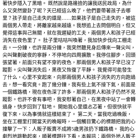
著快步隱入了黑暗。 既然說是路邊撿的讓我送民政局，為什
么又突然變卦了呢？天已經這么晚了，他們要帶著孩子去哪
里？孩子是自己走失的還是……如果孩子是自己走失的，被這
兩個男人帶走，將離家越來越遠。我想追上去問個明白，但又
覺得這事與己無關，就在我遲疑的工夫，兩個男人和孩子已經
消失在夜色里了。 肚子里咕咕叫喚著，我加快步伐向工棚走
去。一分鐘，也許是兩分鐘，我突然聽見身后傳來一聲尖叫，
尖叫聲劃破夜的寧靜，不停地向四周擴散。我停住腳步，回頭
張望著，前面只有望不穿的夜色，那兩個男人和孩子早已沒了
蹤影。尖叫聲消失后，黑夜又恢復了平靜。 我覺得可能發生
了什么，心里不安起來，向那兩個男人和孩子消失的方向跑過
去，想一看究竟。跑了幾分鐘，我有些上氣不接下氣，前面是
一個鐵路橋，現在夜色深了許多，那兩個男人和孩子仍然不見
蹤影。也許不會有事吧，我安慰著自己，在黑夜中站了一會轉
過身，快步回到了駐地。 開始我心里還忐忑著，但很快就平
復下來，以為事情就這樣結束了。 第二天，當我吃過晚飯，
坐在工棚里打開當天的晚報時，一個觸目驚心的標題把我的心
撞擊了一下：人販子販賣不成將5歲男孩扔下鐵路橋。 我的心
劇烈地跳動起來，順著標題往下看。本報訊：兩個外地人販子