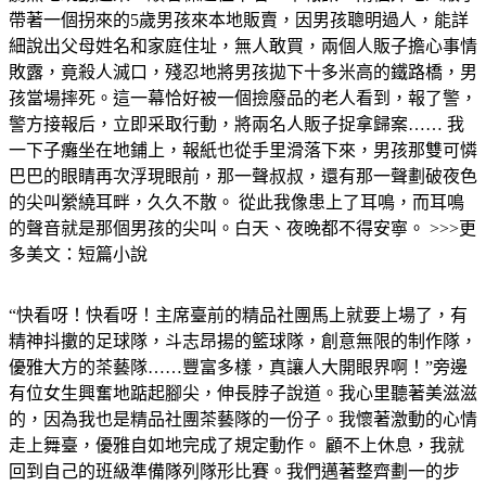
帶著一個拐來的5歲男孩來本地販賣，因男孩聰明過人，能詳
細說出父母姓名和家庭住址，無人敢買，兩個人販子擔心事情
敗露，竟殺人滅口，殘忍地將男孩拋下十多米高的鐵路橋，男
孩當場摔死。這一幕恰好被一個撿廢品的老人看到，報了警，
警方接報后，立即采取行動，將兩名人販子捉拿歸案…… 我
一下子癱坐在地鋪上，報紙也從手里滑落下來，男孩那雙可憐
巴巴的眼睛再次浮現眼前，那一聲叔叔，還有那一聲劃破夜色
的尖叫縈繞耳畔，久久不散。 從此我像患上了耳鳴，而耳鳴
的聲音就是那個男孩的尖叫。白天、夜晚都不得安寧。 >>>更
多美文：短篇小說
“快看呀！快看呀！主席臺前的精品社團馬上就要上場了，有
精神抖擻的足球隊，斗志昂揚的籃球隊，創意無限的制作隊，
優雅大方的茶藝隊……豐富多樣，真讓人大開眼界啊！”旁邊
有位女生興奮地踮起腳尖，伸長脖子說道。我心里聽著美滋滋
的，因為我也是精品社團茶藝隊的一份子。我懷著激動的心情
走上舞臺，優雅自如地完成了規定動作。 顧不上休息，我就
回到自己的班級準備隊列隊形比賽。我們邁著整齊劃一的步