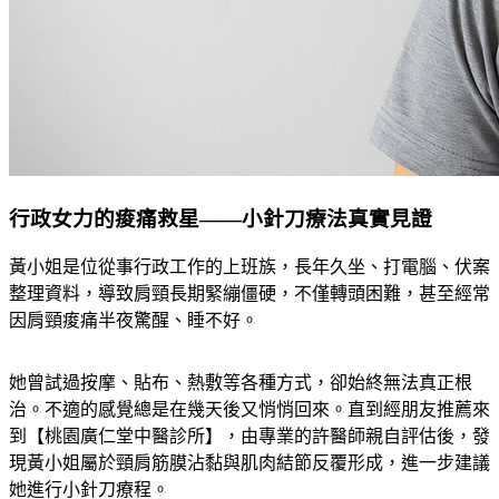
行政女力的痠痛救星——小針刀療法真實見證
黃小姐是位從事行政工作的上班族，長年久坐、打電腦、伏案
整理資料，導致肩頸長期緊繃僵硬，不僅轉頭困難，甚至經常
因肩頸痠痛半夜驚醒、睡不好。
她曾試過按摩、貼布、熱敷等各種方式，卻始終無法真正根
治。不適的感覺總是在幾天後又悄悄回來。直到經朋友推薦來
到【桃園廣仁堂中醫診所】，由專業的許醫師親自評估後，發
現黃小姐屬於頸肩筋膜沾黏與肌肉結節反覆形成，進一步建議
她進行小針刀療程。