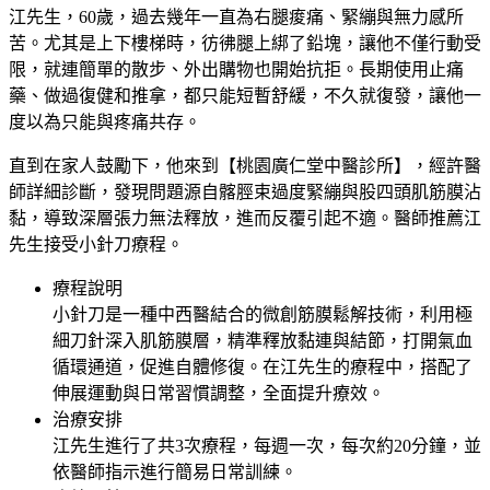
江先生，60歲，過去幾年一直為右腿痠痛、緊繃與無力感所
苦。尤其是上下樓梯時，彷彿腿上綁了鉛塊，讓他不僅行動受
限，就連簡單的散步、外出購物也開始抗拒。長期使用止痛
藥、做過復健和推拿，都只能短暫舒緩，不久就復發，讓他一
度以為只能與疼痛共存。
直到在家人鼓勵下，他來到【桃園廣仁堂中醫診所】，經許醫
師詳細診斷，發現問題源自髂脛束過度緊繃與股四頭肌筋膜沾
黏，導致深層張力無法釋放，進而反覆引起不適。醫師推薦江
先生接受小針刀療程。
療程說明
小針刀是一種中西醫結合的微創筋膜鬆解技術，利用極
細刀針深入肌筋膜層，精準釋放黏連與結節，打開氣血
循環通道，促進自體修復。在江先生的療程中，搭配了
伸展運動與日常習慣調整，全面提升療效。
治療安排
江先生進行了共3次療程，每週一次，每次約20分鐘，並
依醫師指示進行簡易日常訓練。