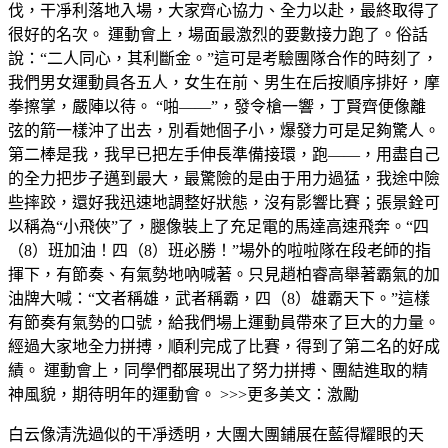
伐，干凈利落地入場，大家齊心協力、全力以赴，最終取得了
很好的名次。 運動會上，場面最激烈的要數接力跑了。俗話
說：“二人同心，其利斷金。”這可是考驗團隊合作的時刻了，
我們男女運動員各五人，女生在前、男生在后按順序排好，摩
拳擦掌，嚴陣以待。 “啪——”，發令槍一響，丁賢齊便像離
弦的箭一樣沖了出去，別看她個子小，爆發力可是足夠驚人。
第二棒是我，我早已把左手伸長準備接環，跑——，用盡自己
的全力把步子邁到最大，最驚險的是由于用力過猛，我途中險
些摔跤，還好我迅速地調整好狀態，沒有影響比賽；張景銓可
以稱為“小飛俠”了，腿像裝上了充足電的馬達高速飛奔。“四
（8）班加油！四（8）班必勝！”場外的啦啦隊在段老師的指
揮下，有節奏、有氣勢地吶喊著。只見趙柏睿高舉著霸氣的加
油牌大喊：“文者稱雄，武者稱霸，四（8）雄霸天下。”這樣
有節奏有氣勢的口號，給我們場上運動員帶來了巨大的力量。
經過大家地全力拼搏，順利完成了比賽，得到了第二名的好成
績。 運動會上，同學們都展現出了努力拼搏、團結進取的精
神風貌，期待明年的運動會。 >>>更多美文：激勵
白云像清洗過似的干凈透明，大團大團鋪展在藍得耀眼的天