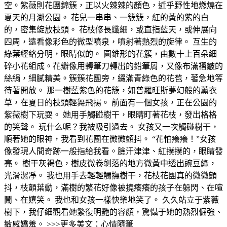
空。紫薇則花團錦簇，正以火辣辣的顏色，近乎野性地燃燒在
夏天的月湖公園。 花兒一串串、一簇簇，紅的黃的紫的白
的，密集綻放枝頭。 花枝修長纖細，或直指藍天，或伸展向
四周，遠看像彩色的微型噴泉，噴射著熱烈的旋律。 互生的
綠葉經絡分明，眼睛似的。 圓錐形的花簇，由數十上百朵細
碎小花組成。花瓣像用轉筆刀轉出的鉛筆屑，又像布滿褶皺的
絲絹，細膩精美。簇簇花團旁，綴滿青綠色的花苞，著急地等
待著開放。 那一樹藍紫色的花簇，如普羅旺斯夢幻般的薰衣
草，在夏日的枝頭輕舞飛揚。 前面有一個女孩，正在公園的
紫薇樹下玩耍。 她用手觸碰樹干，眼睛盯著花枝，發出格格
的笑聲。 玩什么呢？我被吸引過去。 女孩又一次觸碰樹干，
順著她的眼神，我看到花團在微微顫抖。 “花怕癢癢！”女孩
像發現人間奇跡一般指給我看。臉汗津津、紅撲撲的，眼睛發
亮。 樹干灰褐色，樹皮微卷剝落的地方微黃中透出豌豆綠，
光滑潔凈。 我也用手去輕輕觸撫樹干，花枝花團真的微微顫
抖，枝顫葉動，滿樹的繁花好像被撓癢癢的孩子在躲閃、在喧
鬧、在嬉笑。 我也和女孩一樣快樂地笑了。 久久站立于紫薇
樹下，我仔細觀看她繁復明艷的容顏，驚懾于她的熱烈倔強、
敏感嬌羞。 >>>更多美文：心情隨筆